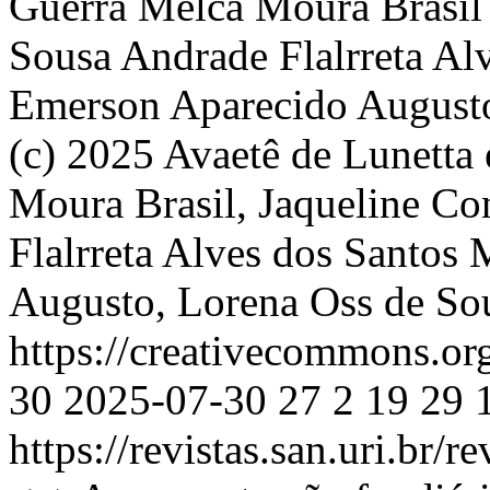
Guerra
Melca Moura Brasil
Sousa Andrade
Flalrreta A
Emerson Aparecido August
(c) 2025 Avaetê de Lunetta
Moura Brasil, Jaqueline Co
Flalrreta Alves dos Santos
Augusto, Lorena Oss de So
https://creativecommons.or
30
2025-07-30
27
2
19
29
https://revistas.san.uri.br/