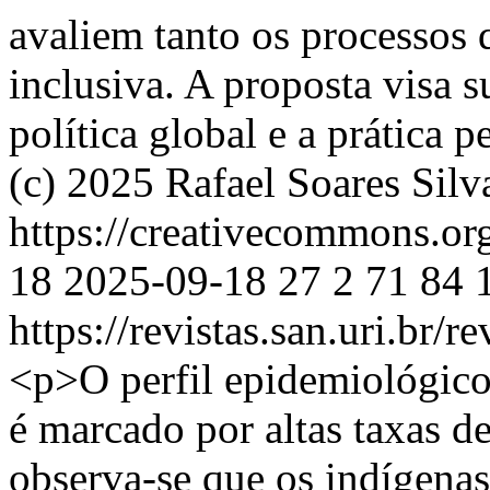
avaliem tanto os processos q
inclusiva. A proposta visa s
política global e a prática 
(c) 2025 Rafael Soares Silv
https://creativecommons.or
18
2025-09-18
27
2
71
84
https://revistas.san.uri.br/
<p>O perfil epidemiológico
é marcado por altas taxas de
observa-se que os indígenas