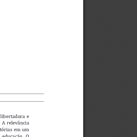
libertadora  e  
 A  relevância  
tórias  em  um  
  educação.  O  