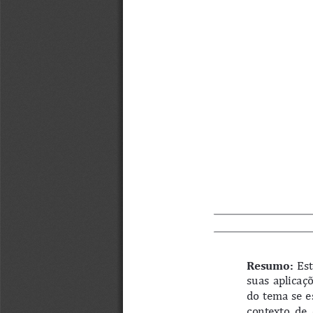
Resumo: 
Est
suas  aplicaçõ
do  tema  se  
contexto  de  