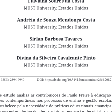
Flaviana Soares da Costa
MUST University, Estados Unidos
Andréia de Souza Mendonça Costa
MUST University, Estados Unidos
Sirlan Barbosa Tavares
MUST University, Estados Unidos
Divina da Silveira Cavalcante Pinto
MUST University, Estados Unidos
ISSN: 2594-9950
DOI: 
http://dx.doi.org/10.31512/missioneira.v26i3.2082
e  estudo  analisa  as  contribuições  de  Paulo  Freire  à  educação  
es  contemporâneas  nos  processos  de  ensino  e  gestão  escolar. 
estabelece  pela  necessidade  de  práticas  educacionais  emancipa
crescentes  desigualdades  sociais  e  tendências  tecnicistas  na