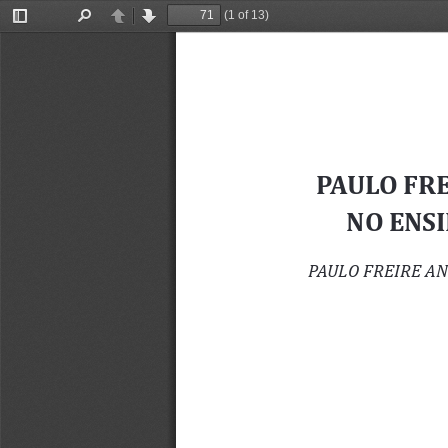
(1 of 13)
Toggle
Find
Previous
Next
Sidebar
PAULO FRE
NO ENS
PAULO FREIRE A