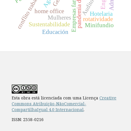
conflito trabalho-família
pandemia de covid19
Empresas familiares.
Auditoria
home office
Hotelaria
Mulheres
rotatividade
Sustentabilidade
Minifundio
Educación
Esta obra está licenciada com uma Licença
Creative
Commons Atribuição-NãoComercial-
CompartilhaIgual 4.0 Internacional
.
ISSN: 2358-0216