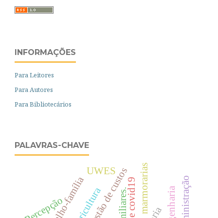
INFORMAÇÕES
Para Leitores
Para Autores
Para Bibliotecários
PALAVRAS-CHAVE
marmorarias
Gestão de custos
UWES
Administração
Agricultura
Engenharia
Percepção