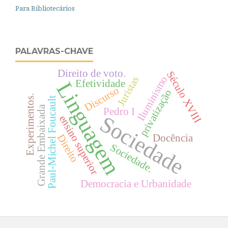
Para Bibliotecários
PALAVRAS-CHAVE
Direito de voto.
Século XVIII
Iluminismo
Juristas
Efetividade
Linguagem
Discurso
privatização
Experimentos.
Paul-Michel Foucault
Grande Embaixada
Pedro I
Sociedade
ensino superior
Direito
Docência
Sociedade.
Democracia e Urbanidade