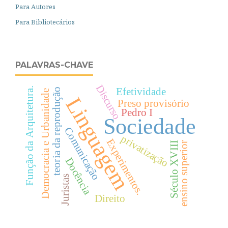
Para Autores
Para Bibliotecários
PALAVRAS-CHAVE
Discurso
Função da Arquitetura.
Efetividade
teoria da reprodução
Democracia e Urbanidade
Linguagem
Preso provisório
Pedro I
Sociedade
Comunicação
privatização
Experimentos.
ensino superior
Século XVIII
Docência
Juristas
Direito