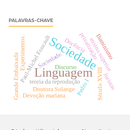
PALAVRAS-CHAVE
privatização
Iluminismo
Paul-Michel Foucault
Sociedade
Experimentos.
ensino superior
Docência
Sociedade.
Grande Embaixada
Discurso
Linguagem
Século XVIII
Juristas
Pedro I
teoria da reprodução
Doutora Solange
Devoção mariana