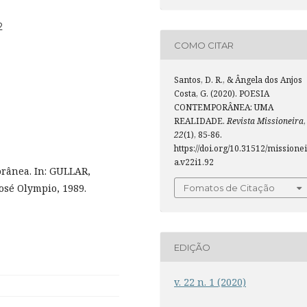
2
COMO CITAR
Santos, D. R., & Ângela dos Anjos
Costa, G. (2020). POESIA
CONTEMPORÂNEA: UMA
REALIDADE.
Revista Missioneira
,
22
(1), 85-86.
https://doi.org/10.31512/missione
a.v22i1.92
orânea. In: GULLAR,
 José Olympio, 1989.
Fomatos de Citação
EDIÇÃO
v. 22 n. 1 (2020)