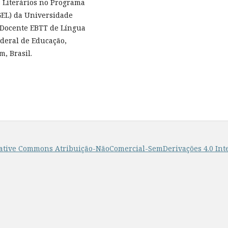
 Literários no Programa
GEL) da Universidade
. Docente EBTT de Língua
ederal de Educação,
, Brasil.
ative Commons Atribuição-NãoComercial-SemDerivações 4.0 Int