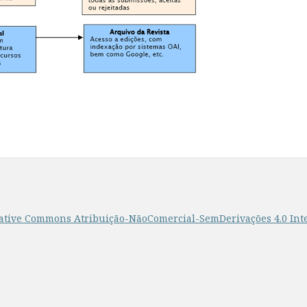
ative Commons Atribuição-NãoComercial-SemDerivações 4.0 Int