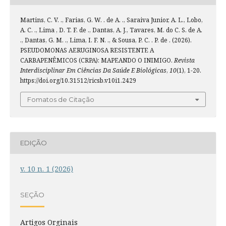
Martins, C. V. ., Farias, G. W. . de A. ., Saraiva Junior, A. L., Lobo,
A. C. ., Lima , D. T. F. de ., Dantas, A. J., Tavares, M. do C. S. de A.
., Dantas, G. M. ., Lima, I. F. N. ., & Sousa, P. C. . P. de . (2026).
PSEUDOMONAS AERUGINOSA RESISTENTE A
CARBAPENÊMICOS (CRPA): MAPEANDO O INIMIGO.
Revista
Interdisciplinar Em Ciências Da Saúde E Biológicas
,
10
(1), 1-20.
https://doi.org/10.31512/ricsb.v10i1.2429
Fomatos de Citação
EDIÇÃO
v. 10 n. 1 (2026)
SEÇÃO
Artigos Orginais