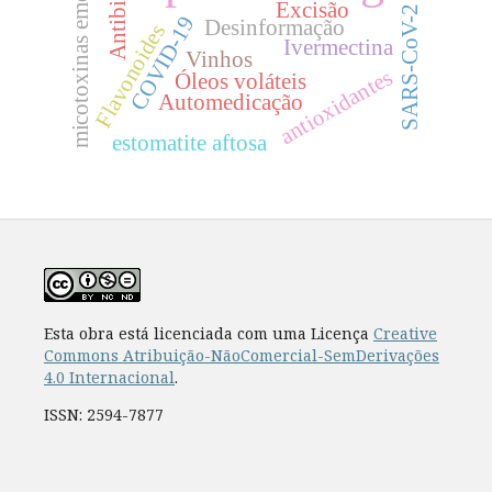
micotoxinas emergentes
Excisão
SARS-CoV-2
COVID-19
Desinformação
Flavonoides
Ivermectina
Vinhos
antioxidantes
Óleos voláteis
Automedicação
estomatite aftosa
Esta obra está licenciada com uma Licença
Creative
Commons Atribuição-NãoComercial-SemDerivações
4.0 Internacional
.
ISSN: 2594-7877