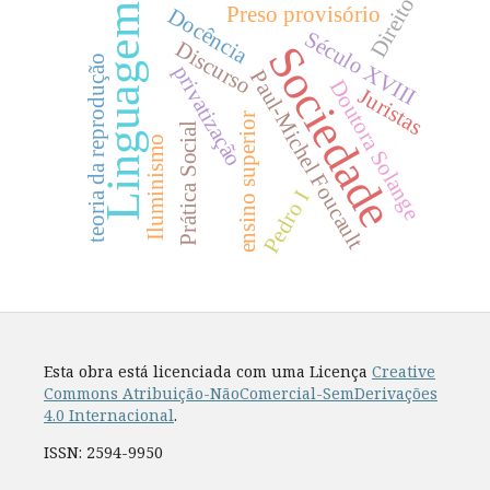
Direito
Linguagem
Preso provisório
Docência
Século XVIII
Discurso
Sociedade
teoria da reprodução
privatização
Paul-Michel Foucault
Doutora Solange
Juristas
ensino superior
Prática Social
Iluminismo
Pedro I
Esta obra está licenciada com uma Licença
Creative
Commons Atribuição-NãoComercial-SemDerivações
4.0 Internacional
.
ISSN: 2594-9950