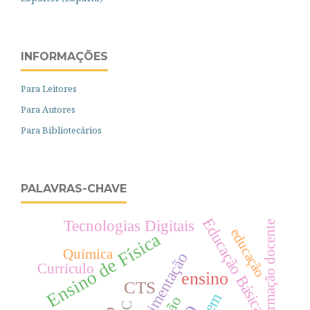
INFORMAÇÕES
Para Leitores
Para Autores
Para Bibliotecários
PALAVRAS-CHAVE
Educação Básica
Tecnologias Digitais
formação docente
educação
Ensino de Física
Química
Experimentação
Currículo
ensino
CTS