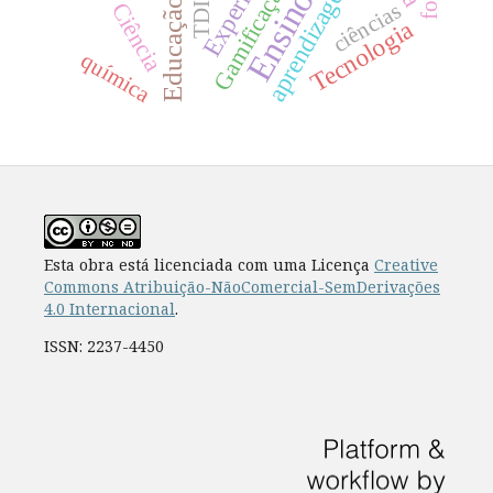
aprendizagem
Gamificação
Ensino
TDIC
Educação
Ciência
ciências
Tecnologia
química
Esta obra está licenciada com uma Licença
Creative
Commons Atribuição-NãoComercial-SemDerivações
4.0 Internacional
.
ISSN: 2237-4450